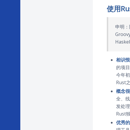
使用R
申明：除了
Groo
Has
相识恨
的项目
今年初
Rus
概念很
全、线
发处理
Rus
优秀的
理工具