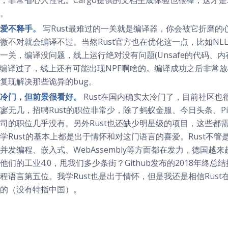
。
爱不释手。
写Rust最难过的一关就是编译器，你会被它折磨的
微不对就会编译不过。当然Rust官方也在优化这一点，比如NL
一关，编译没问题，线上运行绝对没有问题(Unsafe的代码、内
va编译过了，线上还有可能出现NPE啊啥的。编译成功之后非常
复现解决那些诡异的bug。
冷门，但前景很看好。
Rust在国内确实太冷门了，目前社区也很
寥无几，招聘Rust的职位非常少，除了蚂蚁金服、今日头条、Pi
司的职位几乎没有。另外Rust也还缺少明星级的项目，这些都
学Rust的基本上都是出于情怀和对这门语言的喜爱。Rust不
并发编程、嵌入式、WebAssembly等方面都在发力，德国越来
他们的工业4.0，甩我们多少条街？Github发布的2018年终总结
程语言第五位。我学Rust也是出于情怀，但是我还是相信Rus
的（没有特指中国）。