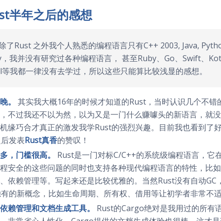
ust半年之后的感想
Rust 之外我个人熟悉的编程语言只有C++ 2003, Java, Python, J
vy，我并没有研究过各种编程语言， 甚至Ruby、Go、Swift、Kotli
kell等我都一律没有去学过，所以这些只能算比较浅显的感想。
晚。
其实我大概16年的时候才知道的Rust，当时认识几个不错的
，不过我还不以为然，以为又是一门什么赚噱头的新语言，就没
机缘巧合才真正的激发我学Rust的强烈兴趣。目前我也看到了
t之后发表
Rust真香
的赞叹！
多，门槛很高。
Rust是一门对标C/C++的系统级编程语言，
程安全的这些问题的同时也支持各种现代编程语言的特性，比如
、依赖管理等。写起来还是比较优雅的。当然Rust没有自动GC
t独有的新概念，比如生命周期、所有权、借用等让初学者非常不
依赖管理和文档生成工具。
Rust的Cargo绝对是我用过的所
，非常省心人性化。Cargo提供的文档生成体验也很棒，这才